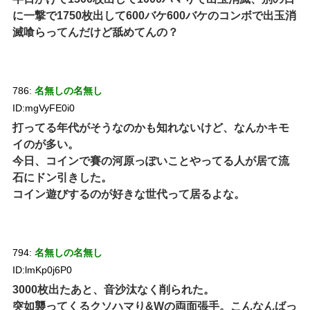
に一撃で1750枚出して600バケ600バケのコンボで出玉消
滅喰らってんだけど舐めてんの？
786:
名無しの名無し
ID:mgVyFE0i0
打ってる年代がそうなのかも知れないけど、なんかキモ
イのが多い。
今日、コインで賽の河原っぽいことやってる人が居て流
石にドン引きした。
コイン遊びするのが好きな世代って居るよな。
794:
名無しの名無し
ID:lmKp0j6P0
3000枚出たあと、音沙汰なく削られた。
突如襲ってくるクソハマり&Wの両面張手。こんなんばっ