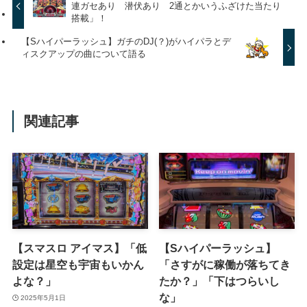
連ガセあり 潜伏あり 2通とかいうふざけた当たり
搭載」！
【Sハイパーラッシュ】ガチのDJ(？)がハイパラとデ
ィスクアップの曲について語る
関連記事
【スマスロ アイマス】「低
【Sハイパーラッシュ】
設定は星空も宇宙もいかん
「さすがに稼働が落ちてき
よな？」
たか？」「下はつらいし
な」
2025年5月1日