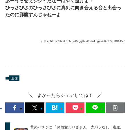
あーうっぜぇジジイだなーはやく逝けよ！
ひっさびさのひっさびさに真剣に向き合える台と出会っ
たのに邪魔すんじゃねーよ
引用元:https://itest.5ch.net/egg/test/read.cgi/slotk/1728391457
山佐
よかったらシェアしてね！
昔のパチンコ「保留変わりません 先バレなし 擬似