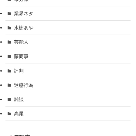
業界ネタ
水樹あや
芸能人
藤商事
評判
迷惑行為
雑談
高尾