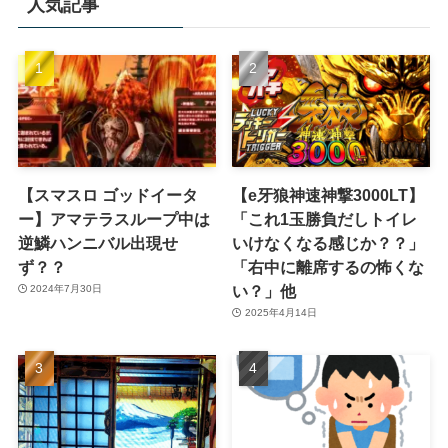
人気記事
【スマスロ ゴッドイータ
【e牙狼神速神撃3000LT】
ー】アマテラスループ中は
「これ1玉勝負だしトイレ
逆鱗ハンニバル出現せ
いけなくなる感じか？？」
ず？？
「右中に離席するの怖くな
い？」他
2024年7月30日
2025年4月14日