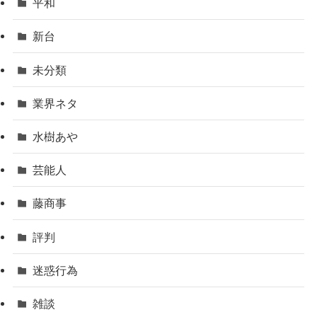
平和
新台
未分類
業界ネタ
水樹あや
芸能人
藤商事
評判
迷惑行為
雑談