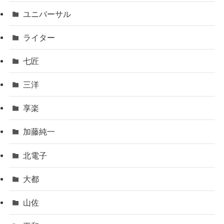
ユニバーサル
ライター
七匠
三洋
享楽
加藤純一
北電子
大都
山佐