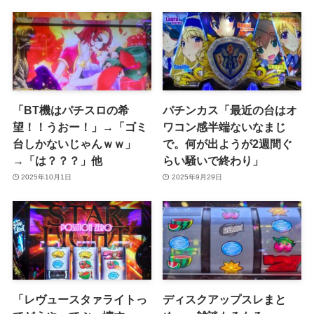
「BT機はパチスロの希
パチンカス「最近の台はオ
望！！うおー！」→「ゴミ
ワコン感半端ないなまじ
台しかないじゃんｗｗ」
で。何が出ようが2週間ぐ
→「は？？？」他
らい騒いで終わり」
2025年10月1日
2025年9月29日
「レヴュースタァライトっ
ディスクアップスレまと