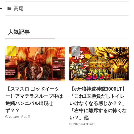
高尾
人気記事
【スマスロ ゴッドイータ
【e牙狼神速神撃3000LT】
ー】アマテラスループ中は
「これ1玉勝負だしトイレ
逆鱗ハンニバル出現せ
いけなくなる感じか？？」
ず？？
「右中に離席するの怖くな
い？」他
2024年7月30日
2025年4月14日