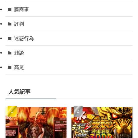
藤商事
評判
迷惑行為
雑談
高尾
人気記事