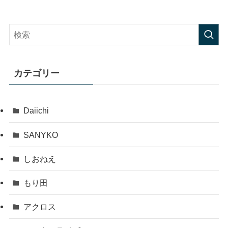
カテゴリー
Daiichi
SANYKO
しおねえ
もり田
アクロス