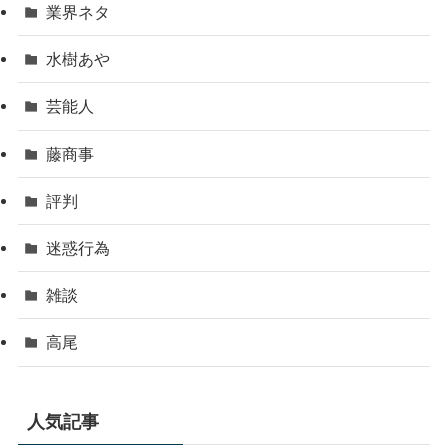
業界ネタ
水樹あや
芸能人
藤商事
評判
迷惑行為
雑談
高尾
人気記事