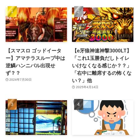
【スマスロ ゴッドイータ
【e牙狼神速神撃3000LT】
ー】アマテラスループ中は
「これ1玉勝負だしトイレ
逆鱗ハンニバル出現せ
いけなくなる感じか？？」
ず？？
「右中に離席するの怖くな
い？」他
2024年7月30日
2025年4月14日