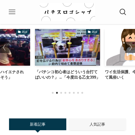
雑談
雑談
にハイエナされ
「パチンコ初心者はどういう台打て
ワイ生活保護、
きそう」
ばいいの？」→「今度出る乙女399」
て風俗いく
新着記事
人気記事