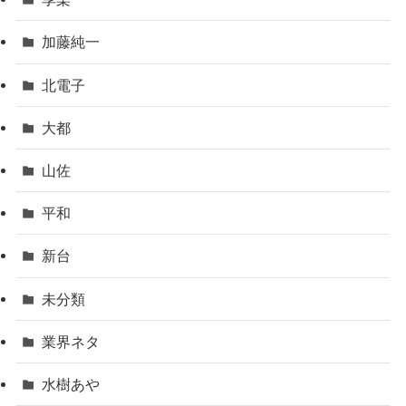
加藤純一
北電子
大都
山佐
平和
新台
未分類
業界ネタ
水樹あや